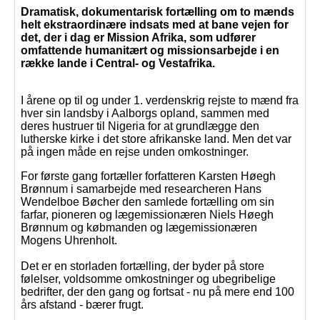
Dramatisk, dokumentarisk fortælling om to mænds
helt ekstraordinære indsats med at bane vejen for
det, der i dag er Mission Afrika, som udfører
omfattende humanitært og missionsarbejde i en
række lande i Central- og Vestafrika.
I årene op til og under 1. verdenskrig rejste to mænd fra
hver sin landsby i Aalborgs opland, sammen med
deres hustruer til Nigeria for at grundlægge den
lutherske kirke i det store afrikanske land. Men det var
på ingen måde en rejse unden omkostninger.
For første gang fortæller forfatteren Karsten Høegh
Brønnum i samarbejde med researcheren Hans
Wendelboe Bøcher den samlede fortælling om sin
farfar, pioneren og lægemissionæren Niels Høegh
Brønnum og købmanden og lægemissionæren
Mogens Uhrenholt.
Det er en storladen fortælling, der byder på store
følelser, voldsomme omkostninger og ubegribelige
bedrifter, der den gang og fortsat - nu på mere end 100
års afstand - bærer frugt.