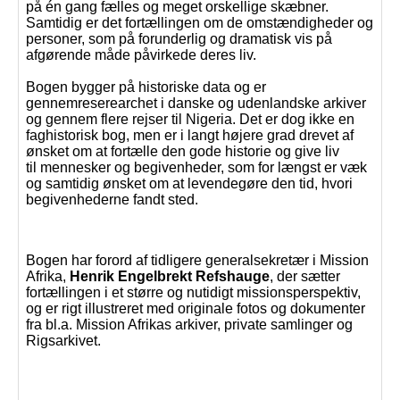
på én gang fælles og meget orskellige skæbner.
Samtidig er det fortællingen om de omstændigheder og
personer, som på forunderlig og dramatisk vis på
afgørende måde påvirkede deres liv.
Bogen bygger på historiske data og er
gennemreserearchet i danske og udenlandske arkiver
og gennem flere rejser til Nigeria. Det er dog ikke en
faghistorisk bog, men er i langt højere grad drevet af
ønsket om at fortælle den gode historie og give liv
til mennesker og begivenheder, som for længst er væk
og samtidig ønsket om at levendegøre den tid, hvori
begivenhederne fandt sted.
Bogen har forord af tidligere generalsekretær i Mission
Afrika,
Henrik Engelbrekt Refshauge
, der sætter
fortællingen i et større og nutidigt missionsperspektiv,
og er rigt illustreret med originale fotos og dokumenter
fra bl.a. Mission Afrikas arkiver, private samlinger og
Rigsarkivet.